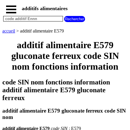
additifs alimentaires
accueil
tous
les
accueil
> additif alimentaire E579
additifs
alimentaires
additif alimentaire E579
additifs
dangereux
gluconate ferreux code SIN
additifs
nom fonctions information
par
fonction
code SIN nom fonctions information
additif alimentaire E579 gluconate
ferreux
additif alimentaire E579 gluconate ferreux code SIN
nom
additif alimentaire E579
code SIN
: E579