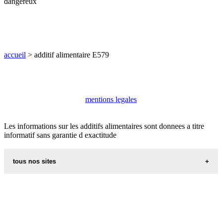
dangereux
accueil
> additif alimentaire E579
mentions legales
Les informations sur les additifs alimentaires sont donnees a titre
informatif sans garantie d exactitude
tous nos sites
aliments et nutrition
villes du monde
recettes d alsace les recettes alsaciennes traditionnelles