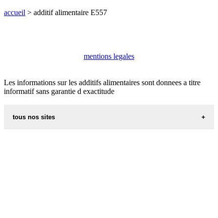
accueil
> additif alimentaire E557
mentions legales
Les informations sur les additifs alimentaires sont donnees a titre
informatif sans garantie d exactitude
tous nos sites
aliments et nutrition
villes du monde
recettes d alsace les recettes alsaciennes traditionnelles
code postal des villes et villages en france
appel international