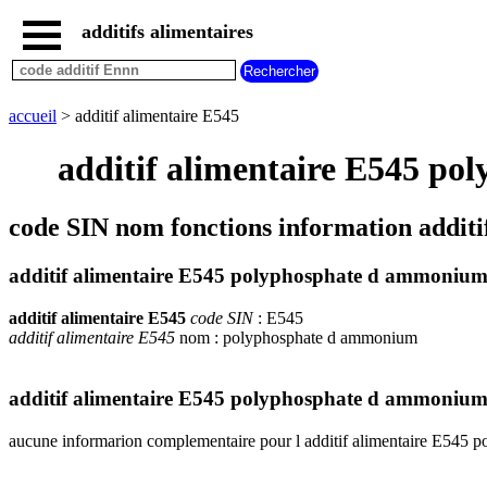
additifs alimentaires
accueil
tous
les
accueil
> additif alimentaire E545
additifs
alimentaires
additif alimentaire E545 p
additifs
dangereux
additifs
code SIN nom fonctions information addit
par
fonction
additif alimentaire E545 polyphosphate d ammoniu
additif alimentaire E545
code SIN
: E545
additif alimentaire E545
nom : polyphosphate d ammonium
additif alimentaire E545 polyphosphate d ammonium
aucune informarion complementaire pour l additif alimentaire E545