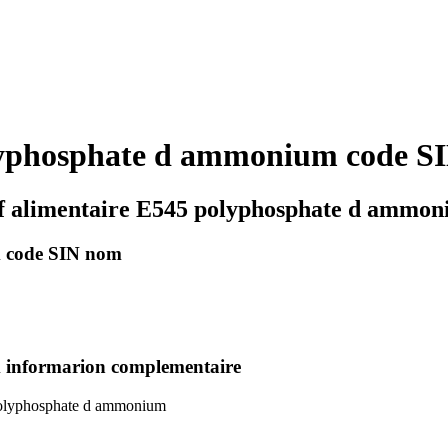
olyphosphate d ammonium code SI
if alimentaire E545 polyphosphate d ammo
m code SIN nom
 informarion complementaire
 polyphosphate d ammonium