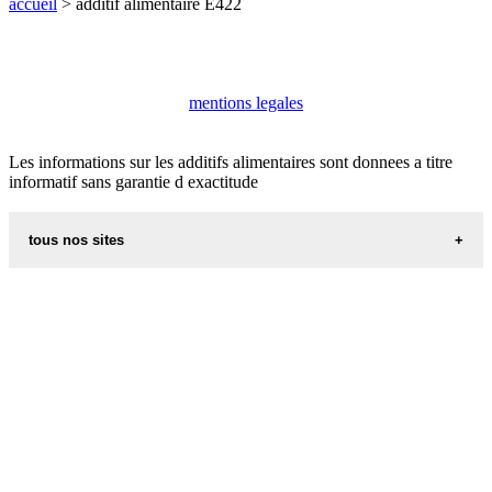
accueil
> additif alimentaire E422
mentions legales
Les informations sur les additifs alimentaires sont donnees a titre
informatif sans garantie d exactitude
tous nos sites
aliments et nutrition
villes du monde
recettes d alsace les recettes alsaciennes traditionnelles
code postal des villes et villages en france
appel international