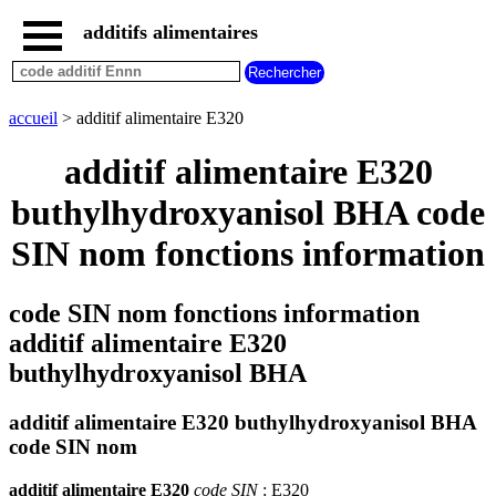
additifs alimentaires
accueil
tous
les
accueil
> additif alimentaire E320
additifs
alimentaires
additif alimentaire E320
additifs
dangereux
buthylhydroxyanisol BHA code
additifs
SIN nom fonctions information
par
fonction
code SIN nom fonctions information
additif alimentaire E320
buthylhydroxyanisol BHA
additif alimentaire E320 buthylhydroxyanisol BHA
code SIN nom
additif alimentaire E320
code SIN
: E320