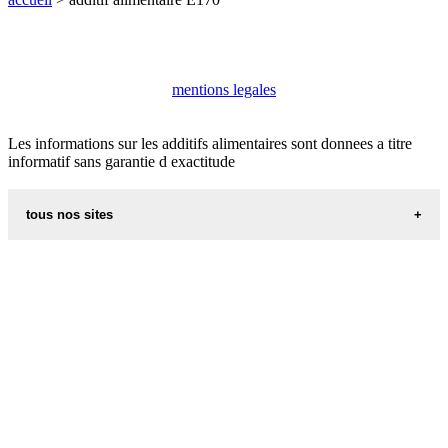
mentions legales
Les informations sur les additifs alimentaires sont donnees a titre
informatif sans garantie d exactitude
tous nos sites
aliments et nutrition
villes du monde
recettes d alsace les recettes alsaciennes traditionnelles
code postal des villes et villages en france
appel international