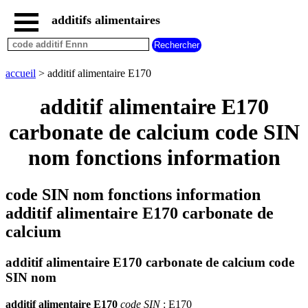
additifs alimentaires
accueil
tous
les
accueil
> additif alimentaire E170
additifs
alimentaires
additif alimentaire E170
additifs
dangereux
carbonate de calcium code SIN
additifs
nom fonctions information
par
fonction
code SIN nom fonctions information
additif alimentaire E170 carbonate de
calcium
additif alimentaire E170 carbonate de calcium code
SIN nom
additif alimentaire E170
code SIN
: E170