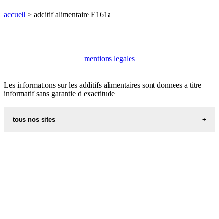
accueil
> additif alimentaire E161a
mentions legales
Les informations sur les additifs alimentaires sont donnees a titre
informatif sans garantie d exactitude
tous nos sites
aliments et nutrition
villes du monde
recettes d alsace les recettes alsaciennes traditionnelles
code postal des villes et villages en france
appel international